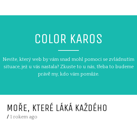
Skip
to
content
COLOR KAROS
Nevíte, který web by vám snad mohl pomoci se zvládnutím
situace, jež u vás nastala? Zkuste to u nás, třeba to budeme
právě my, kdo vám pomůže.
MOŘE, KTERÉ LÁKÁ KAŽDÉHO
/
1 rokem ago