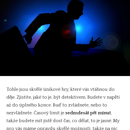
Tohle jsou skvělé únikové hry, které vás vtáhnou do
děje. Zjistíte, jaké to je, být detektivem. Budete v napětí
až do úplného konce. Buď to zvládnete, nebo to
nezvládnete. Časový limit je
sedmdesát pět minut
,
takže budete mít jistě dost čas, co dělat, to je jasné. My
pro vás máme opravdu skvělé možnosti, takže na nic