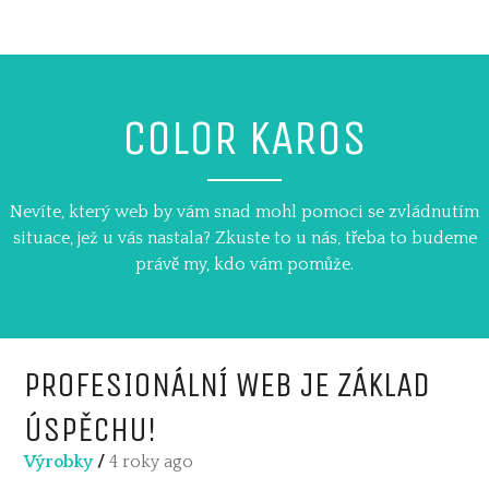
Skip
to
content
COLOR KAROS
Nevíte, který web by vám snad mohl pomoci se zvládnutím
situace, jež u vás nastala? Zkuste to u nás, třeba to budeme
právě my, kdo vám pomůže.
PROFESIONÁLNÍ WEB JE ZÁKLAD
ÚSPĚCHU!
Výrobky
/
4 roky ago