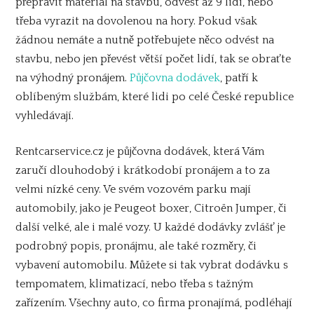
přepravit materiál na stavbu, odvést až 9 lidí, nebo
třeba vyrazit na dovolenou na hory. Pokud však
žádnou nemáte a nutně potřebujete něco odvést na
stavbu, nebo jen převést větší počet lidí, tak se obraťte
na výhodný pronájem.
Půjčovna dodávek
, patří k
oblíbeným službám, které lidi po celé České republice
vyhledávají.
Rentcarservice.cz je půjčovna dodávek, která Vám
zaručí dlouhodobý i krátkodobí pronájem a to za
velmi nízké ceny. Ve svém vozovém parku mají
automobily, jako je Peugeot boxer,
Citroën Jumper,
či
další velké, ale i malé vozy. U každé dodávky zvlášť je
podrobný popis, pronájmu, ale také rozměry, či
vybavení automobilu. Můžete si tak vybrat dodávku s
tempomatem, klimatizací, nebo třeba s tažným
zařízením. Všechny auto, co firma pronajímá, podléhají