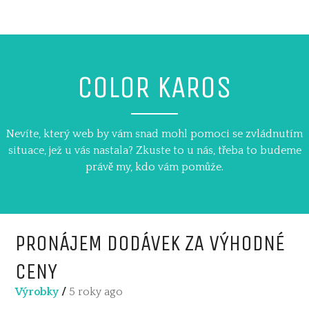
Skip
to
content
COLOR KAROS
Nevíte, který web by vám snad mohl pomoci se zvládnutím
situace, jež u vás nastala? Zkuste to u nás, třeba to budeme
právě my, kdo vám pomůže.
PRONÁJEM DODÁVEK ZA VÝHODNÉ
CENY
Výrobky
/
5 roky ago