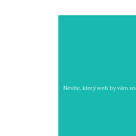
Skip
to
content
Nevíte, který web by vám sna