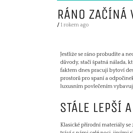
RÁNO ZAČÍNÁ 
/
1 rokem ago
Jestliže se ráno probudíte a ne
důvody, stačí špatná nálada, k
faktem dnes pracují bytoví desi
prostorů pro spaní a odpočinek
luxusním povlečením
vybavuj
STÁLE LEPŠÍ 
Klasické přírodní materiály se
tráví s námi celé noci, jinými 