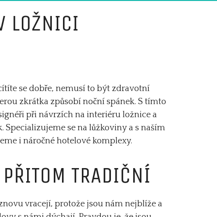
V LOŽNICI
cítíte se dobře, nemusí to být zdravotní
terou zkrátka způsobí noční spánek. S tímto
gnéři při návrzích na interiéru ložnice a
. Specializujeme se na lůžkoviny a s naším
eme i náročné hotelové komplexy.
A PŘITOM TRADIČNÍ
 znovu vracejí, protože jsou nám nejblíže a
slovy s námi dýchají. Pravdou je, že jsou