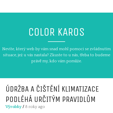
Skip
to
content
COLOR KAROS
Nevíte, který web by vám snad mohl pomoci se zvládnutím
situace, jež u vás nastala? Zkuste to u nás, třeba to budeme
právě my, kdo vám pomůže.
ÚDRŽBA A ČIŠTĚNÍ KLIMATIZACE
PODLÉHÁ URČITÝM PRAVIDLŮM
Výrobky
/
8 roky ago