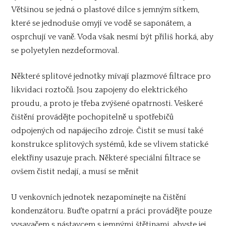
Většinou se jedná o plastové dílce s jemným sítkem,
které se jednoduše omyjí ve vodě se saponátem, a
osprchují ve vaně. Voda však nesmí být příliš horká, aby
se polyetylen nezdeformoval.
Některé splitové jednotky mívají plazmové filtrace pro
likvidaci roztočů. Jsou zapojeny do elektrického
proudu, a proto je třeba zvýšené opatrnosti. Veškeré
čištění provádějte pochopitelně u spotřebičů
odpojených od napájecího zdroje. Čistit se musí také
konstrukce splitových systémů, kde se vlivem statické
elektřiny usazuje prach. Některé speciální filtrace se
ovšem čistit nedají, a musí se měnit
U venkovních jednotek nezapomínejte na čištění
kondenzátoru. Buďte opatrní a práci provádějte pouze
vysavačem s nástavcem s jemnými štětinami, abyste jej