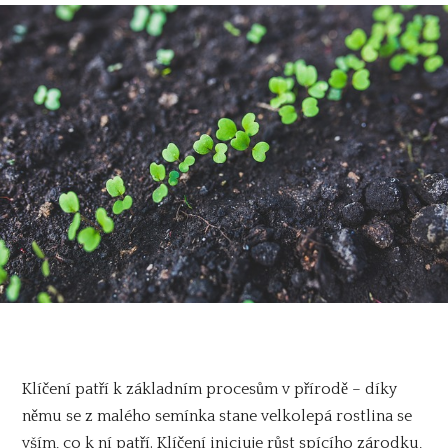
Klíčení patří k základním procesům v přírodě – díky
němu se z malého semínka stane velkolepá rostlina se
vším, co k ní patří. Klíčení iniciuje růst spícího zárodku,