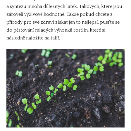
a syntézu mnoha důležitých látek. Takových, které jsou
zároveň výživově hodnotné. Takže pokud chcete z
přírody pro své zdraví získat jen to nejlepší, pusťte se
do pěstování mladých výhonků rostlin, které si
následně naložíte na talíř.