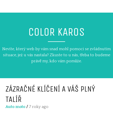
Skip
to
content
COLOR KAROS
Nevíte, který web by vám snad mohl pomoci se zvládnutím
situace, jež u vás nastala? Zkuste to u nás, třeba to budeme
právě my, kdo vám pomůže.
ZÁZRAČNÉ KLÍČENÍ A VÁŠ PLNÝ
TALÍŘ
Auto moto
/
7 roky ago