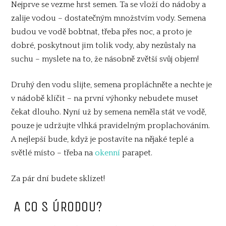
Nejprve se vezme hrst semen. Ta se vloží do nádoby a
zalije vodou – dostatečným množstvím vody. Semena
budou ve vodě bobtnat, třeba přes noc, a proto je
dobré, poskytnout jim tolik vody, aby nezůstaly na
suchu – myslete na to, že násobně zvětší svůj objem!
Druhý den vodu slijte, semena propláchněte a nechte je
v nádobě klíčit – na první výhonky nebudete muset
čekat dlouho. Nyní už by semena neměla stát ve vodě,
pouze je udržujte vlhká pravidelným proplachováním.
A nejlepší bude, když je postavíte na nějaké teplé a
světlé místo – třeba na
okenní
parapet.
Za pár dní budete sklízet!
A CO S ÚRODOU?